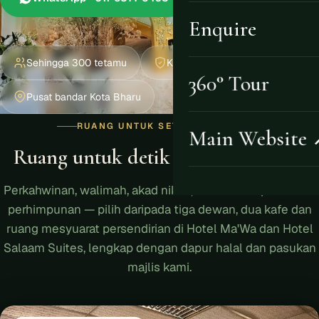
Enquire
Sehingga 300 tetamu
Katering halal dalaman
360° Tour
Pusat bandar Kota Bharu
RUANG UNTUK SETIAP MAJLIS
Main Website
Ruang untuk detik yang bermakna.
Perkahwinan, walimah, akad nikah, seminar korporat atau
perhimpunan — pilih daripada tiga dewan, dua kafe dan
ruang mesyuarat persendirian di Hotel Ma'Wa dan Hotel
Salaam Suites, lengkap dengan dapur halal dan pasukan
majlis kami.