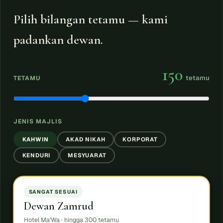
Pilih bilangan tetamu — kami
padankan dewan.
150
tetamu
TETAMU
JENIS MAJLIS
KAHWIN
AKAD NIKAH
KORPORAT
KENDURI
MESYUARAT
SANGAT SESUAI
Dewan Zamrud
Hotel Ma'Wa ·
hingga 300 tetamu