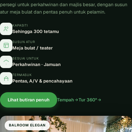
persegi untuk perkahwinan dan majlis besar, dengan susun
atur meja bulat dan pentas penuh untuk pelamin.
KAPASITI
Sehingga 300 tetamu
SUSUN ATUR
Meja bulat / teater
SESUAI UNTUK
Perkahwinan · Jamuan
TERMASUK
Pentas, A/V & pencahayaan
Lihat butiran penuh
Tempah
Tur 360°
BALROOM ELEGAN