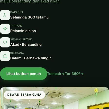
majlis bersanding dan akad nikah.
KAPASITI
Sehingga 300 tetamu
TARIKAN
Pelamin dihias
SESUAI UNTUK
Akad · Bersanding
SUASANA
Dalam · Berhawa dingin
Lihat butiran penuh
Tempah
Tur 360°
DEWAN SERBA GUNA