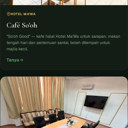
HOTEL MA'WA
Café So'oh
“So'oh Good” — kafe halal Hotel Ma'Wa untuk sarapan, makan
tengah hari dan pertemuan santai, boleh ditempah untuk
majlis kecil.
Tanya