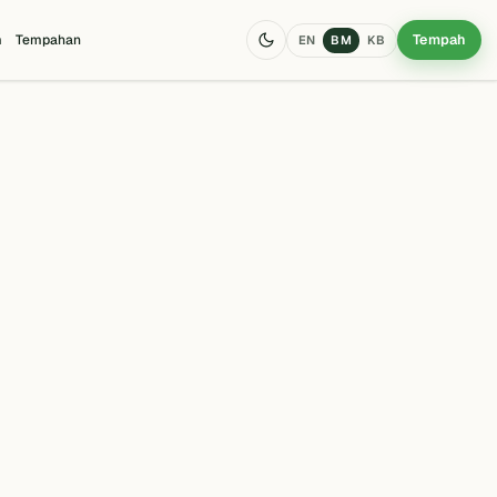
Tempah
m
Tempahan
EN
BM
KB