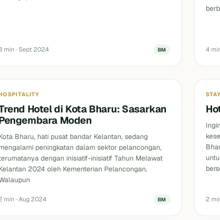
berb
3 min · Sept 2024
4 mi
BM
Blog
Blog
HOSPITALITY
STA
Trend Hotel di Kota Bharu: Sasarkan
Ho
Pengembara Moden
Ingi
kese
Kota Bharu, hati pusat bandar Kelantan, sedang
Bhar
mengalami peningkatan dalam sektor pelancongan,
untu
terumatanya dengan inisiatif-inisiatif Tahun Melawat
bers
Kelantan 2024 oleh Kementerian Pelancongan.
Walaupun
2 min · Aug 2024
2 mi
BM
Blog
Blog