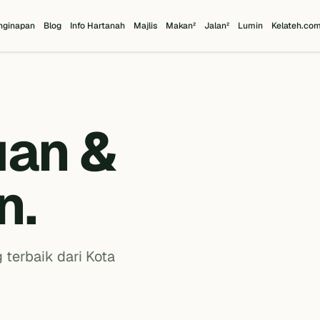
nginapan
Blog
Info Hartanah
Majlis
Makan²
Jalan²
Lumin
Kelateh.co
uan &
n.
 terbaik dari Kota