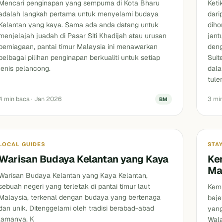
Mencari penginapan yang sempurna di Kota Bharu
Keti
adalah langkah pertama untuk menyelami budaya
dari
Kelantan yang kaya. Sama ada anda datang untuk
diho
menjelajah juadah di Pasar Siti Khadijah atau urusan
jant
perniagaan, pantai timur Malaysia ini menawarkan
den
pelbagai pilihan penginapan berkualiti untuk setiap
Suit
jenis pelancong.
dala
tule
4 min baca · Jan 2026
3 mi
BM
Blog
Blog
LOCAL GUIDES
STA
Warisan Budaya Kelantan yang Kaya
Ke
Ma
Warisan Budaya Kelantan yang Kaya Kelantan,
sebuah negeri yang terletak di pantai timur laut
Kemu
Malaysia, terkenal dengan budaya yang bertenaga
baje
dan unik. Ditenggelami oleh tradisi berabad-abad
yang
lamanya, K
Wal