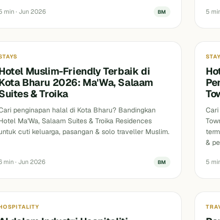
5 min · Jun 2026
5 mi
BM
Stays
Stay
STAYS
STA
Hotel Muslim-Friendly Terbaik di
Ho
Kota Bharu 2026: Ma'Wa, Salaam
Pe
Suites & Troika
To
Cari penginapan halal di Kota Bharu? Bandingkan
Cari
Hotel Ma'Wa, Salaam Suites & Troika Residences
Town
untuk cuti keluarga, pasangan & solo traveller Muslim.
term
& pe
6 min · Jun 2026
5 mi
BM
ospitality
Tidak
HOSPITALITY
TRA