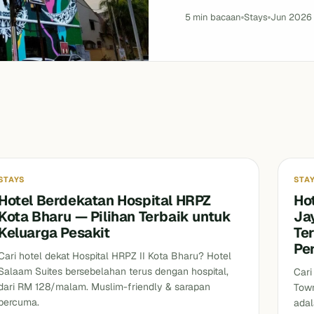
5 min bacaan
Stays
Jun 2026
Stays
Stay
STAYS
STA
Hotel Berdekatan Hospital HRPZ
Ho
Kota Bharu — Pilihan Terbaik untuk
Ja
Keluarga Pesakit
Te
Pe
Cari hotel dekat Hospital HRPZ II Kota Bharu? Hotel
Salaam Suites bersebelahan terus dengan hospital,
Cari
dari RM 128/malam. Muslim-friendly & sarapan
Town
percuma.
adal