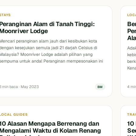
STAYS
LOC
Peranginan Alam di Tanah Tinggi:
Be
Moonriver Lodge
Pe
Al
Mencari peranginan alam jauh dari kesibukan kota
dengan kesejukan semula jadi 21 darjah Celsius di
Adak
Malaysia? Moonriver Lodge adalah pilihan yang
kebi
sempurna untuk anda! Peranginan mempesonakan ini
berk
Kena
6 min baca · May 2023
4 mi
BM
Blog
Blog
LOCAL GUIDES
TRA
10 Alasan Mengapa Berrenang dan
10
Mengalami Waktu di Kolam Renang
Se