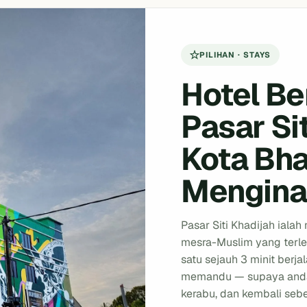
PILIHAN · STAYS
Hotel B
Pasar Sit
Kota Bha
Mengin
Pasar Siti Khadijah ialah
mesra-Muslim yang terle
satu sejauh 3 minit berjal
memandu — supaya anda 
kerabu, dan kembali sebe