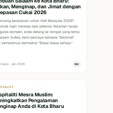
nduan Salaam ke Kota Bharu:
kan, Menginap, dan Jimat dengan
lepasan Cukai 2026
ncang perjalanan untuk Visit Malaysia 2026?
 anda ingin merasai jiwa sebenar Kelantan tanpa
uras dompet, anda datang ke tempat yang betul.
alaam Suites, kami percaya bahawa "Berjimat"
k semestinya bermakna "Biasa-biasa sahaja."
n baca · Jan 2026
BM
ntan
PITALITY
pitaliti Mesra Muslim:
ningkatkan Pengalaman
nginap Anda di Kota Bharu