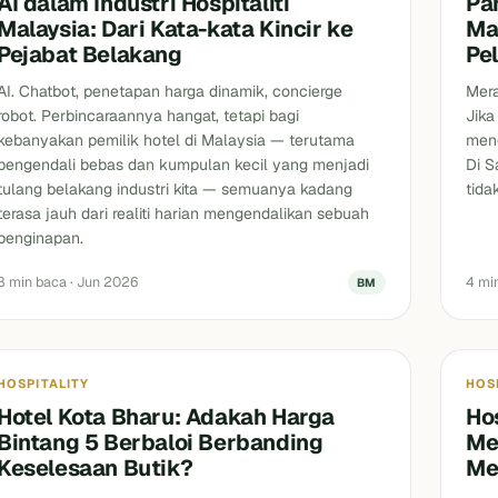
AI dalam Industri Hospitaliti
Pa
Malaysia: Dari Kata-kata Kincir ke
Ma
Pejabat Belakang
Pe
AI. Chatbot, penetapan harga dinamik, concierge
Mera
robot. Perbincaraannya hangat, tetapi bagi
Jika
kebanyakan pemilik hotel di Malaysia — terutama
meng
pengendali bebas dan kumpulan kecil yang menjadi
Di S
tulang belakang industri kita — semuanya kadang
tida
terasa jauh dari realiti harian mengendalikan sebuah
penginapan.
8 min baca · Jun 2026
4 mi
BM
erbandingan hotel Kota Bharu
Kela
HOSPITALITY
HOS
Hotel Kota Bharu: Adakah Harga
Hos
Bintang 5 Berbaloi Berbanding
Me
Keselesaan Butik?
Me