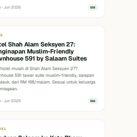
n · Jun 2026
BM
s
YS
tel Shah Alam Seksyen 27:
nginapan Muslim-Friendly
wnhouse 591 by Salaam Suites
 hotel murah di Shah Alam Seksyen 27?
house 591 tawar suite muslim-friendly, sarapan
asuk, dari RM 168/malam. Sesuai untuk keluarga
rniagaan.
n · Jun 2026
BM
 Dikategorikan
VEL