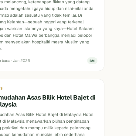
ka melancong, ketenangan fikiran yang datang
pada mengetahui gaya hidup dan nilai-nilai anda
rmati adalah sesuatu yang tidak ternilai. Di
ung Kelantan—sebuah negeri yang terkenal
gan warisan Islamnya yang kaya—Hotel Salaam
es dan Hotel Ma'Wa berbangga menjadi pelopor
m menyediakan hospitaliti mesra Muslim yang
n.
n baca · Jan 2026
BM
YS
mudahan Asas Bilik Hotel Bajet di
laysia
dahan Asas Bilik Hotel Bajet di Malaysia Hotel
t di Malaysia menawarkan pilihan penginapan
 praktikal dan mampu milik kepada pelancong.
aupun kemudahan mungkin lebih sederhana