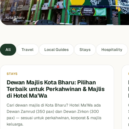
Kota Bharu
All
Travel
Local Guides
Stays
Hospitality
Dewan Majlis
STAYS
Dewan Majlis Kota Bharu: Pilihan
Terbaik untuk Perkahwinan & Majlis
di Hotel Ma'Wa
Cari dewan majlis di Kota Bharu? Hotel Ma'Wa ada
Dewan Zamrud (350 pax) dan Dewan Zirkon (300
pax) — sesuai untuk perkahwinan, korporat & majlis
keluarga.