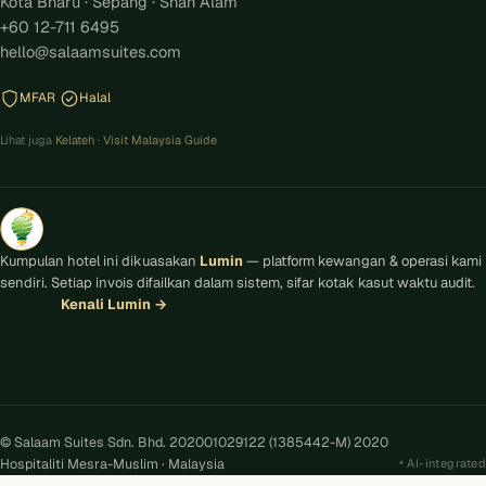
Kota Bharu · Sepang · Shah Alam
+60 12-711 6495
hello@salaamsuites.com
MFAR
Halal
Lihat juga
Kelateh
·
Visit Malaysia Guide
Kumpulan hotel ini dikuasakan
Lumin
— platform kewangan & operasi kami
sendiri. Setiap invois difailkan dalam sistem, sifar kotak kasut waktu audit.
Kenali Lumin
→
© Salaam Suites Sdn. Bhd. 202001029122 (1385442-M) 2020
Hospitaliti Mesra-Muslim · Malaysia
AI-integrated