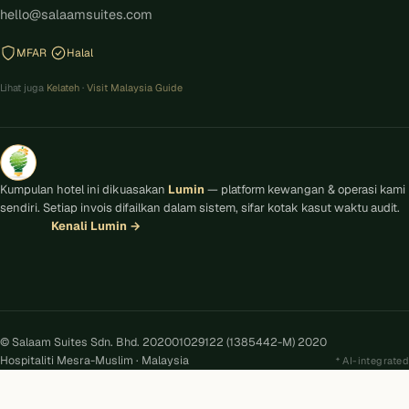
hello@salaamsuites.com
MFAR
Halal
Lihat juga
Kelateh
·
Visit Malaysia Guide
Kumpulan hotel ini dikuasakan
Lumin
— platform kewangan & operasi kami
sendiri. Setiap invois difailkan dalam sistem, sifar kotak kasut waktu audit.
Kenali Lumin
→
© Salaam Suites Sdn. Bhd. 202001029122 (1385442-M) 2020
Hospitaliti Mesra-Muslim · Malaysia
AI-integrated