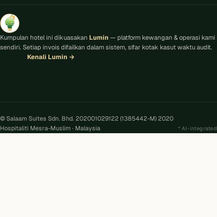
Kumpulan hotel ini dikuasakan
Lumin
— platform kewangan & operasi kami
sendiri. Setiap invois difailkan dalam sistem, sifar kotak kasut waktu audit.
Kenali Lumin
→
© Salaam Suites Sdn. Bhd. 202001029122 (1385442-M) 2020
Hospitaliti Mesra-Muslim · Malaysia
AI-integrated
Kira
AI
Salaam Suites · Online