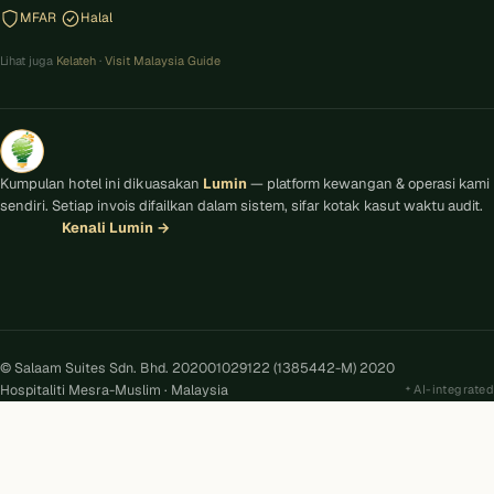
MFAR
Halal
Lihat juga
Kelateh
·
Visit Malaysia Guide
Kumpulan hotel ini dikuasakan
Lumin
— platform kewangan & operasi kami
sendiri. Setiap invois difailkan dalam sistem, sifar kotak kasut waktu audit.
Kenali Lumin
→
© Salaam Suites Sdn. Bhd. 202001029122 (1385442-M) 2020
Hospitaliti Mesra-Muslim · Malaysia
AI-integrated
Kira
AI
Salaam Suites · Online