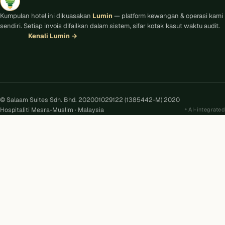
Kumpulan hotel ini dikuasakan
Lumin
— platform kewangan & operasi kami
sendiri. Setiap invois difailkan dalam sistem, sifar kotak kasut waktu audit.
Kenali Lumin
→
© Salaam Suites Sdn. Bhd. 202001029122 (1385442-M) 2020
Hospitaliti Mesra-Muslim · Malaysia
AI-integrated
Kira
AI
Salaam Suites · Online