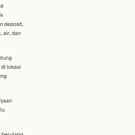
it
uk
 deposit,
 air, dan
ntung
di lokasi
ing
njaan
lu
 berulang,