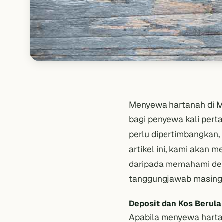
Menyewa hartanah di M
bagi penyewa kali per
perlu dipertimbangkan
artikel ini, kami akan
daripada memahami dep
tanggungjawab masing
Deposit dan Kos Berul
Apabila menyewa hartan