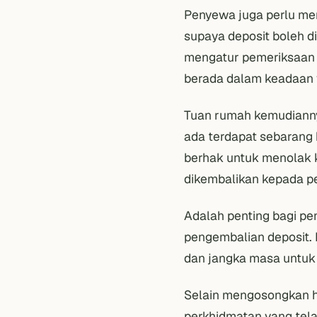
Penyewa juga perlu me
supaya deposit boleh d
mengatur pemeriksaan 
berada dalam keadaan 
Tuan rumah kemudiann
ada terdapat sebarang 
berhak untuk menolak 
dikembalikan kepada p
Adalah penting bagi p
pengembalian deposit.
dan jangka masa untuk 
Selain mengosongkan h
perkhidmatan yang telah