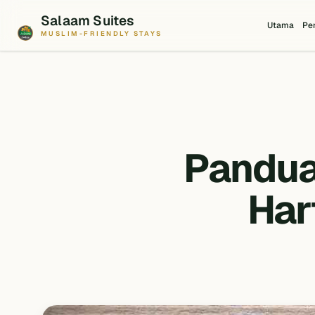
Salaam Suites
Utama
Pe
MUSLIM-FRIENDLY STAYS
Pandu
Har