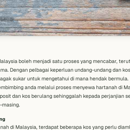
alaysia boleh menjadi satu proses yang mencabar, ter
tama. Dengan pelbagai keperluan undang-undang dan ko
, agak sukar untuk mengetahui di mana hendak bermula.
 membimbing anda melalui proses menyewa hartanah di Ma
osit dan kos berulang sehinggalah kepada perjanjian 
-masing.
ang
ah di Malaysia, terdapat beberapa kos yang perlu diambi