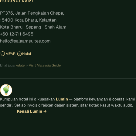
HUBUNGI KAMI
PT376, Jalan Pengkalan Chepa,
15400 Kota Bharu, Kelantan
Kota Bharu · Sepang · Shah Alam
+60 12-711 6495
hello@salaamsuites.com
MFAR
Halal
Lihat juga
Kelateh
·
Visit Malaysia Guide
Kumpulan hotel ini dikuasakan
Lumin
— platform kewangan & operasi kami
sendiri. Setiap invois difailkan dalam sistem, sifar kotak kasut waktu audit.
Kenali Lumin
→