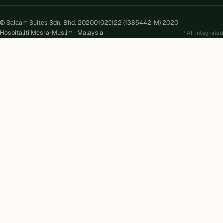
© Salaam Suites Sdn. Bhd. 202001029122 (1385442-M) 2020
Hospitaliti Mesra-Muslim · Malaysia
AI-integrated
Kira
AI
Salaam Suites · Online