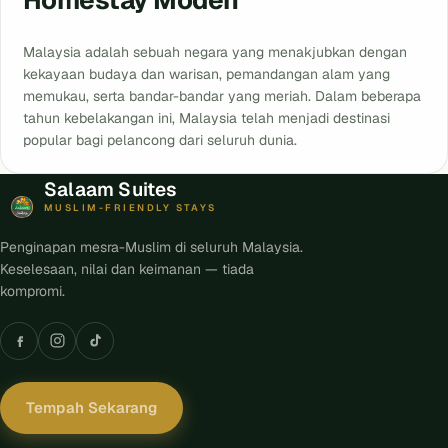
Malaysia adalah sebuah negara yang menakjubkan dengan
kekayaan budaya dan warisan, pemandangan alam yang
memukau, serta bandar-bandar yang meriah. Dalam beberapa
tahun kebelakangan ini, Malaysia telah menjadi destinasi
popular bagi pelancong dari seluruh dunia.
Salaam Suites
MUSLIM-FRIENDLY STAYS
Penginapan mesra-Muslim di seluruh Malaysia.
Keselesaan, nilai dan keimanan — tiada
kompromi.
Tempah Sekarang