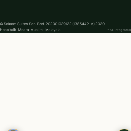
© Salaam Suites Sdn. Bhd. 202001029122 (1385442-M) 2020
Hospitaliti Mesra-Muslim · Malaysia
AI-integrated
Kira
AI
Salaam Suites · Online