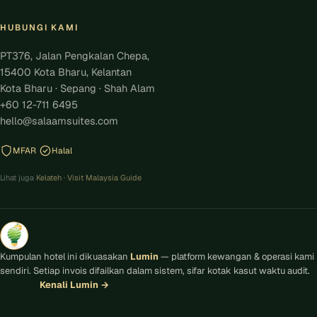
HUBUNGI KAMI
PT376, Jalan Pengkalan Chepa,
15400 Kota Bharu, Kelantan
Kota Bharu · Sepang · Shah Alam
+60 12-711 6495
hello@salaamsuites.com
MFAR
Halal
Lihat juga
Kelateh
·
Visit Malaysia Guide
Kumpulan hotel ini dikuasakan
Lumin
— platform kewangan & operasi kami
sendiri. Setiap invois difailkan dalam sistem, sifar kotak kasut waktu audit.
Kenali Lumin
→