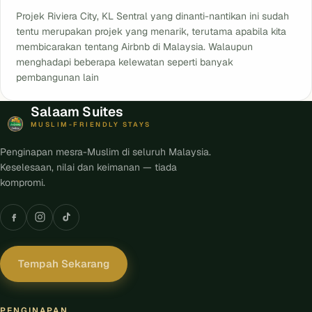
Projek Riviera City, KL Sentral yang dinanti-nantikan ini sudah
tentu merupakan projek yang menarik, terutama apabila kita
membicarakan tentang Airbnb di Malaysia. Walaupun
menghadapi beberapa kelewatan seperti banyak
pembangunan lain
Salaam Suites
MUSLIM-FRIENDLY STAYS
Penginapan mesra-Muslim di seluruh Malaysia.
Keselesaan, nilai dan keimanan — tiada
kompromi.
Tempah Sekarang
PENGINAPAN