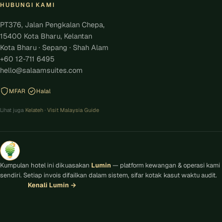
HUBUNGI KAMI
PT376, Jalan Pengkalan Chepa,
15400 Kota Bharu, Kelantan
Kota Bharu · Sepang · Shah Alam
+60 12-711 6495
hello@salaamsuites.com
MFAR
Halal
Lihat juga
Kelateh
·
Visit Malaysia Guide
Kumpulan hotel ini dikuasakan
Lumin
— platform kewangan & operasi kami
sendiri. Setiap invois difailkan dalam sistem, sifar kotak kasut waktu audit.
Kenali Lumin
→