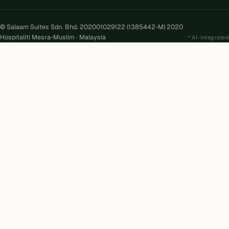
© Salaam Suites Sdn. Bhd. 202001029122 (1385442-M) 2020
Hospitaliti Mesra-Muslim · Malaysia
AI-integrated
Kira
AI
Salaam Suites · Online