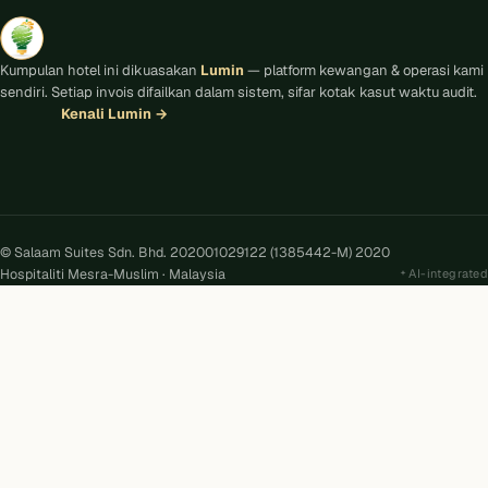
Kumpulan hotel ini dikuasakan
Lumin
— platform kewangan & operasi kami
sendiri. Setiap invois difailkan dalam sistem, sifar kotak kasut waktu audit.
Kenali Lumin
→
© Salaam Suites Sdn. Bhd. 202001029122 (1385442-M) 2020
Hospitaliti Mesra-Muslim · Malaysia
AI-integrated
Kira
AI
Salaam Suites · Online