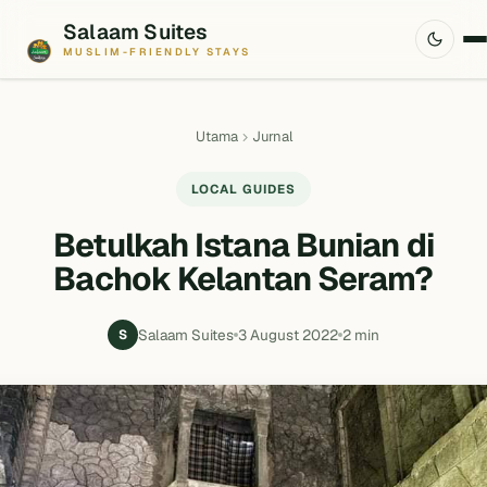
Salaam Suites
MUSLIM-FRIENDLY STAYS
Utama
Jurnal
LOCAL GUIDES
Betulkah Istana Bunian di
Bachok Kelantan Seram?
Salaam Suites
3 August 2022
2 min
S