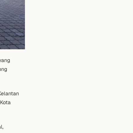
 yang
ong
 Kelantan
 Kota
l,