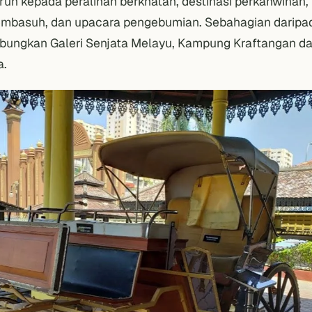
uruh kepada peralihan berkhatan, destinasi perkahwinan,
mbasuh, dan upacara pengebumian. Sebahagian daripa
abungkan Galeri Senjata Melayu, Kampung Kraftangan d
a.