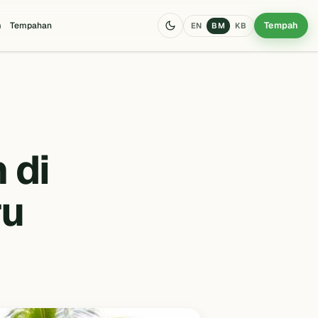
Tempah
m
Tempahan
EN
BM
KB
 di
ru