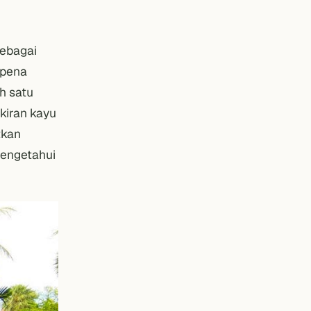
sebagai
mpena
h satu
kiran kayu
tkan
mengetahui