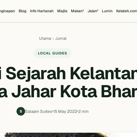
nginapan
Blog
Info Hartanah
Majlis
Makan²
Jalan²
Lumin
Kelateh.co
Utama
Jurnal
LOCAL GUIDES
 Sejarah Kelantan
a Jahar Kota Bha
Salaam Suites
15 May 2022
2 min
S