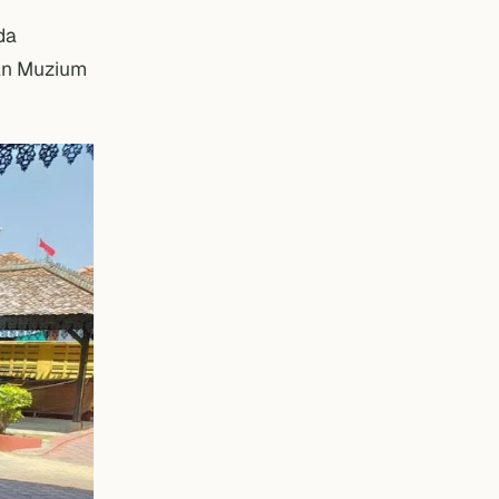
da
an Muzium