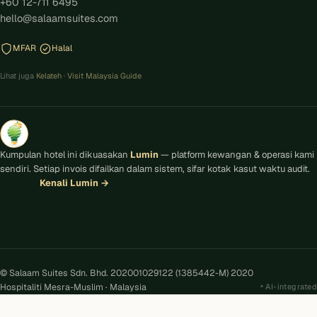
+60 12-711 6495
hello@salaamsuites.com
MFAR
Halal
Lihat juga
Kelateh
·
Visit Malaysia Guide
Kumpulan hotel ini dikuasakan
Lumin
— platform kewangan & operasi kami
sendiri. Setiap invois difailkan dalam sistem, sifar kotak kasut waktu audit.
Kenali Lumin
→
© Salaam Suites Sdn. Bhd. 202001029122 (1385442-M) 2020
Hospitaliti Mesra-Muslim · Malaysia
AI-integrated