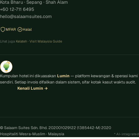
Kota Bharu · Sepang · Shah Alam
+60 12-711 6495
hello@salaamsuites.com
MFAR
Halal
Lihat juga
Kelateh
·
Visit Malaysia Guide
Kumpulan hotel ini dikuasakan
Lumin
— platform kewangan & operasi kami
sendiri. Setiap invois difailkan dalam sistem, sifar kotak kasut waktu audit.
Kenali Lumin
→
© Salaam Suites Sdn. Bhd. 202001029122 (1385442-M) 2020
Hospitaliti Mesra-Muslim · Malaysia
AI-integrated