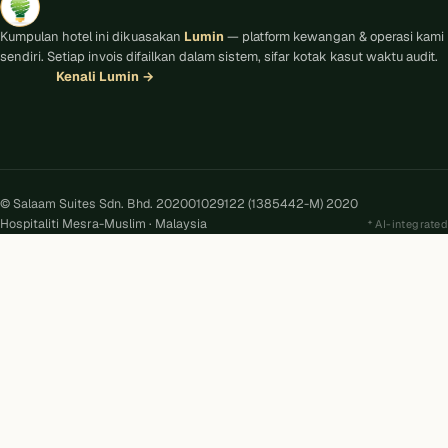
Kumpulan hotel ini dikuasakan
Lumin
— platform kewangan & operasi kami
sendiri. Setiap invois difailkan dalam sistem, sifar kotak kasut waktu audit.
Kenali Lumin
→
© Salaam Suites Sdn. Bhd. 202001029122 (1385442-M) 2020
Hospitaliti Mesra-Muslim · Malaysia
AI-integrated
Kira
AI
Salaam Suites · Online