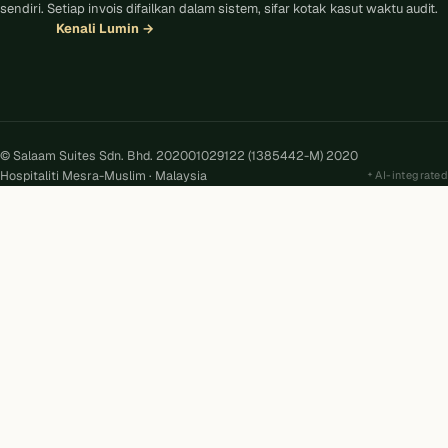
sendiri. Setiap invois difailkan dalam sistem, sifar kotak kasut waktu audit.
Kenali Lumin
→
© Salaam Suites Sdn. Bhd. 202001029122 (1385442-M) 2020
Hospitaliti Mesra-Muslim · Malaysia
AI-integrated
Kira
AI