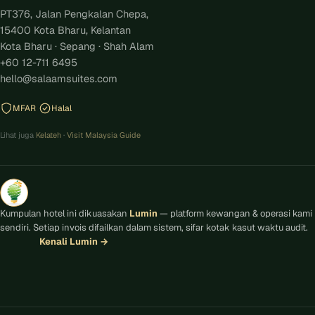
PT376, Jalan Pengkalan Chepa,
15400 Kota Bharu, Kelantan
Kota Bharu · Sepang · Shah Alam
+60 12-711 6495
hello@salaamsuites.com
MFAR
Halal
Lihat juga
Kelateh
·
Visit Malaysia Guide
Kumpulan hotel ini dikuasakan
Lumin
— platform kewangan & operasi kami
sendiri. Setiap invois difailkan dalam sistem, sifar kotak kasut waktu audit.
Kenali Lumin
→